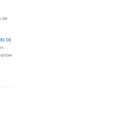
s de
IEL DE
en
antier