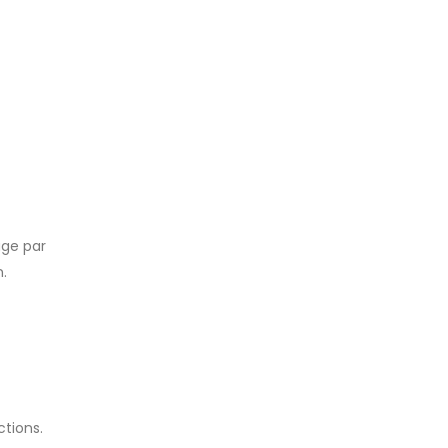
age par
.
ctions.