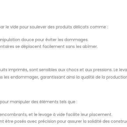
e par le vide pour soulever des produits délicats comme :
anipulation douce pour éviter les dommages.
entaires se déplacent facilement sans les abîmer.
its imprimés, sont sensibles aux chocs et aux pressions. Le lev
s les endommager, garantissant ainsi la qualité de la production
sé pour manipuler des éléments tels que :
t encombrants, et le levage à vide facilite leur placement.
t être posés avec précision pour assurer la solidité des constru