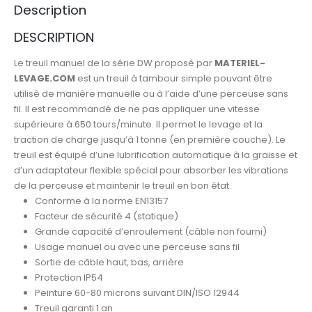
Description
DESCRIPTION
Le treuil manuel de la série DW proposé par
MATERIEL-
LEVAGE.COM
est un treuil à tambour simple pouvant être
utilisé de manière manuelle ou à l’aide d’une perceuse sans
AJOUTER À LA LISTE D’ENVIES
fil. Il est recommandé de ne pas appliquer une vitesse
supérieure à 650 tours/minute. Il permet le levage et la
traction de charge jusqu’à 1 tonne (en première couche). Le
treuil est équipé d’une lubrification automatique à la graisse et
d’un adaptateur flexible spécial pour absorber les vibrations
de la perceuse et maintenir le treuil en bon état.
Conforme à la norme EN13157
Facteur de sécurité 4 (statique)
Grande capacité d’enroulement (câble non fourni)
Usage manuel ou avec une perceuse sans fil
Sortie de câble haut, bas, arrière
Protection IP54
Peinture 60-80 microns suivant DIN/ISO 12944
Treuil garanti 1 an