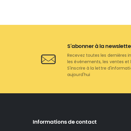
S'abonner à la newslette
Recevez toutes les dernières i
les événements, les ventes et l
S'inscrire à la lettre d'informat
aujourd'hui
Informations de contact