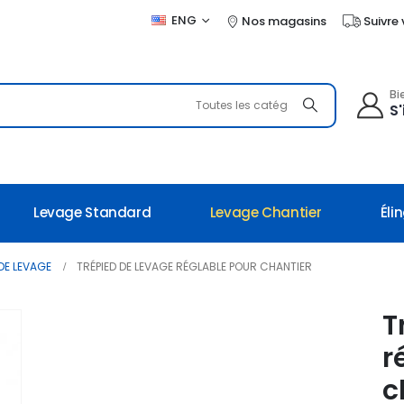
ENG
Nos magasins
Suivre
Bi
Toutes les catégories
S'
Levage Standard
Levage Chantier
Éli
DE LEVAGE
TRÉPIED DE LEVAGE RÉGLABLE POUR CHANTIER
T
r
c