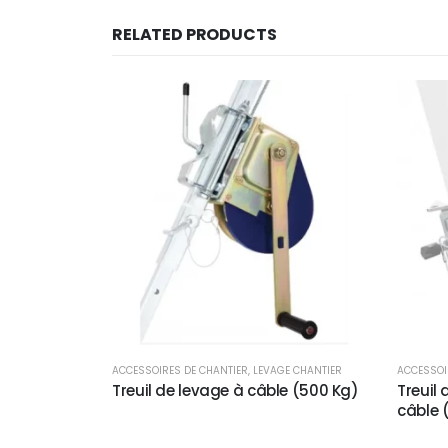
RELATED PRODUCTS
E CHANTIER
ACCESSOIRES DE CHANTIER
,
LEVAGE CHANTIER
ACCESSOI
manuel 250 à
Treuil de levage à câble (500 Kg)
Treuil
câble 