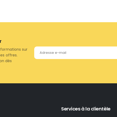
r
nformations sur
es offres.
ion dès
Services à la clientèle