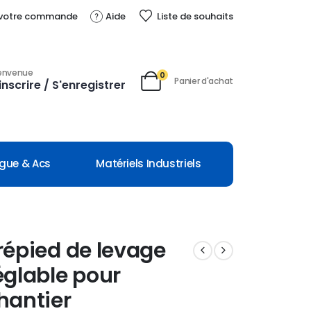
 votre commande
Aide
Liste de souhaits
envenue
0
Panier d'achat
inscrire / S'enregistrer
ngue & Acs
Matériels Industriels
répied de levage
églable pour
hantier