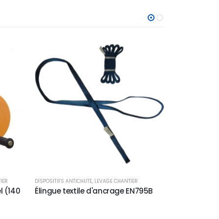
IER
DISPOSITIFS ANTICHUTE
,
LEVAGE CHANTIER
ACCESSOIRES DE 
l (140
Élingue textile d'ancrage EN795B
Kit de chan
1000 kg